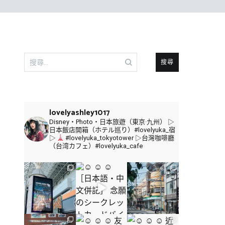
搜
尋
關
鍵
字:
lovelyashley1017
Disney・Photo・日本旅遊（東京·九州）
▷
日本飯店開箱（ホテル巡り）#lovelyuka_宿
▷
#lovelyuka_tokyotower
▷台灣咖啡廳
（台湾カフェ）#lovelyuka_cafe