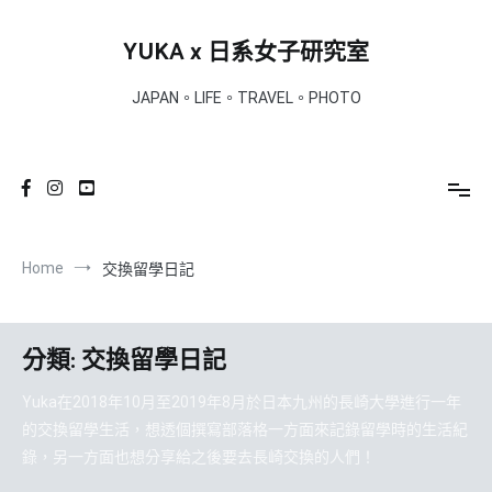
Skip
to
YUKA x 日系女子研究室
content
JAPAN。LIFE。TRAVEL。PHOTO
Home
交換留學日記
分類:
交換留學日記
Yuka在2018年10月至2019年8月於日本九州的長崎大學進行一年
的交換留學生活，想透個撰寫部落格一方面來記錄留學時的生活紀
錄，另一方面也想分享給之後要去長崎交換的人們！