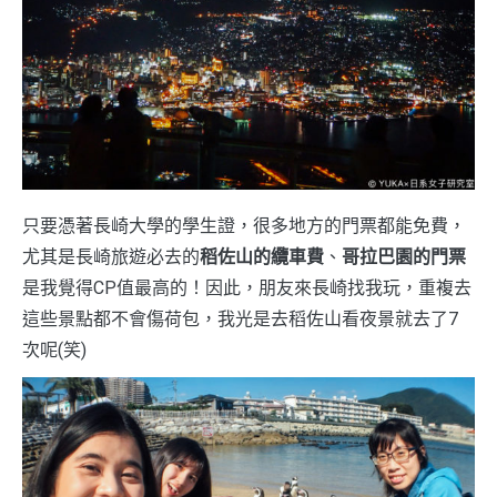
只要憑著長崎大學的學生證，很多地方的門票都能免費，
尤其是長崎旅遊必去的
稻佐山的纜車費
、
哥拉巴園的門票
是我覺得CP值最高的！因此，朋友來長崎找我玩，重複去
這些景點都不會傷荷包，我光是去稻佐山看夜景就去了7
次呢(笑)