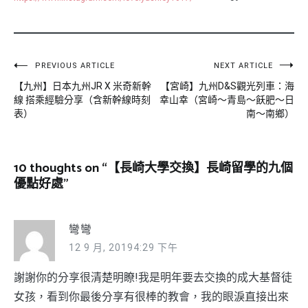
文
PREVIOUS ARTICLE
NEXT ARTICLE
【九州】日本九州JR X 米奇新幹
【宮崎】九州D&S觀光列車：海
章
線 搭乘經驗分享（含新幹線時刻
幸山幸（宮崎～青島～飫肥～日
導
表）
南～南鄉）
覽
10 thoughts on “
【長崎大學交換】長崎留學的九個
優點好處
”
彎彎
12 9 月, 20194:29 下午
謝謝你的分享很清楚明瞭!我是明年要去交換的成大基督徒
女孩，看到你最後分享有很棒的教會，我的眼淚直接出來