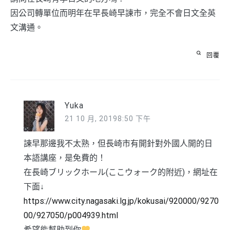
因公司轉單位而明年在早長崎早諫市，完全不會日文全英
文溝通。
回覆
Yuka
21 10 月, 20198:50 下午
諫早那邊我不太熟，但長崎市有開針對外國人開的日
本語講座，是免費的！
在長崎ブリックホール(ここウォーク的附近)，網址在
下面↓
https://www.city.nagasaki.lg.jp/kokusai/920000/9270
00/927050/p004939.html
希望能幫助到你