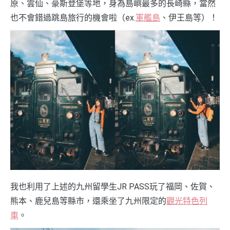
原、雲仙、豪斯登堡等地，身為島嶼最多的長崎縣，當然
也不會錯過跳島旅行的機會啦（ex.
軍艦島
、伊王島等）！
我也利用了上述的九州留學生JR PASS玩了福岡、佐賀、
熊本、鹿兒島等縣市，還乘坐了九州限定的
觀光特色列
車
。