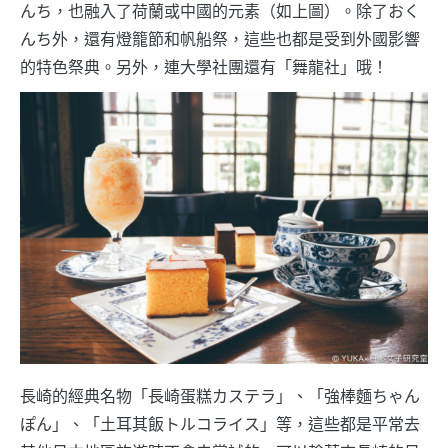
んち，也融入了荷蘭或中國的元素（如上圖）。除了おく
んち外，還有燈籠節和帆船祭，這些也都是受到外國影響
的特色祭典。另外，連大學社團還有「舞龍社」哦！
長崎的經典名物「長崎蛋糕カステラ」、「強棒麵ちゃん
ぽん」、「土耳其飯トルコライス」等，這些都是平常去