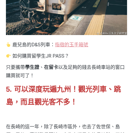
鹿兒島的D&S列車：
指宿的玉手箱號
如何購買留學生JR PASS？
只要攜帶
學生證
、
在留卡
以及足夠的錢去長崎車站的窗口
購買就可了！
5. 可以深度玩遍九州！觀光列車、跳
島，而且觀光客不多！
在長崎的這一年，除了長崎市區外，也去了佐世保、島