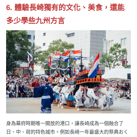
6. 體驗長崎獨有的文化、美食，還能
多少學些九州方言
身為幕府時期唯一開放的港口，讓長崎成為一個融合了
日、中、荷的特色城市。例如長崎一年最盛大的祭典おく