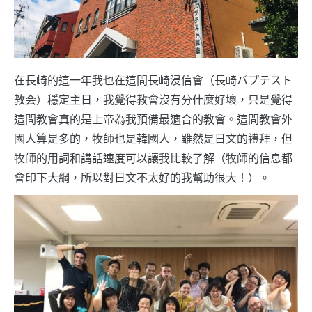
在長崎的這一年我也在這間長崎浸信會（長崎バプテスト
教会）穩定主日，我覺得教會沒有分什麼好壞，只是覺得
這間教會真的是上帝為我預備最適合的教會。這間教會外
國人算是多的，牧師也是韓國人，雖然是日文的禮拜，但
牧師的用詞和講話速度可以讓我比較了解（牧師的信息都
會印下大綱，所以對日文不太好的我幫助很大！）。