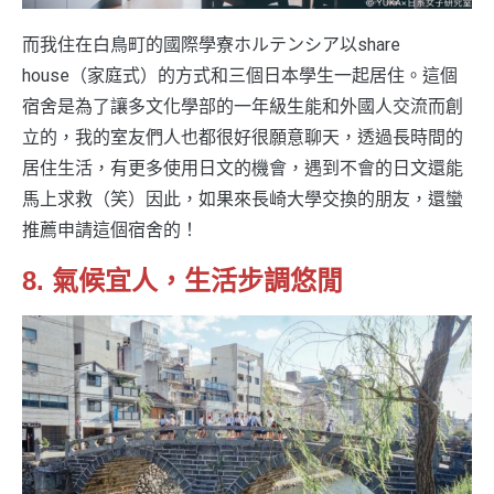
而我住在白鳥町的國際學寮ホルテンシア以share
house（家庭式）的方式和三個日本學生一起居住。這個
宿舍是為了讓多文化學部的一年級生能和外國人交流而創
立的，我的室友們人也都很好很願意聊天，透過長時間的
居住生活，有更多使用日文的機會，遇到不會的日文還能
馬上求救（笑）因此，如果來長崎大學交換的朋友，還蠻
推薦申請這個宿舍的！
8. 氣候宜人，生活步調悠閒