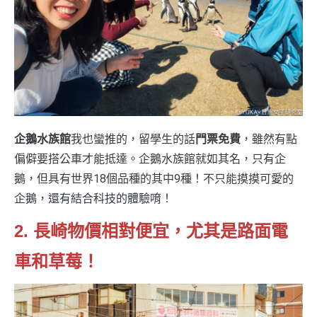
企鵝水族館
我也蠻推的，留學生的話
門票免費
，雖然有點
偏僻要搭公車才能抵達。企鵝水族館就如其名，只有企
鵝，但具有世界18個品種的其中9種！不只能摸摸可愛的
企鵝，還有結合科技的體驗唷！
2. 長崎物價相對便宜，尤其是路面電
車和草莓！