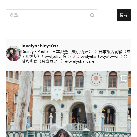
搜
尋
關
鍵
字:
lovelyashley1017
Disney・Photo・日本旅遊（東京·九州）
▷ 日本飯店開箱（ホ
テル巡り）#lovelyuka_宿
▷
#lovelyuka_tokyotower
▷台
灣咖啡廳（台湾カフェ）#lovelyuka_cafe