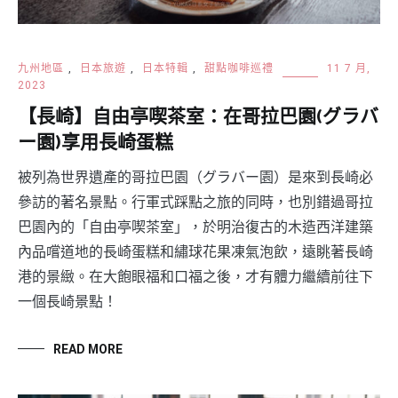
九州地區
,
日本旅遊
,
日本特輯
,
甜點咖啡巡禮
11 7 月,
2023
【長崎】自由亭喫茶室：在哥拉巴園(グラバ
ー園)享用長崎蛋糕
被列為世界遺產的哥拉巴園（グラバー園）是來到長崎必
參訪的著名景點。行軍式踩點之旅的同時，也別錯過哥拉
巴園內的「自由亭喫茶室」，於明治復古的木造西洋建築
內品嚐道地的長崎蛋糕和繡球花果凍氣泡飲，遠眺著長崎
港的景緻。在大飽眼福和口福之後，才有體力繼續前往下
一個長崎景點！
READ MORE