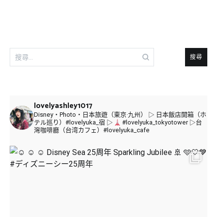
搜
尋
關
鍵
字:
lovelyashley1017
Disney・Photo・日本旅遊（東京·九州）
▷ 日本飯店開箱（ホ
テル巡り）#lovelyuka_宿
▷
#lovelyuka_tokyotower
▷台
灣咖啡廳（台湾カフェ）#lovelyuka_cafe