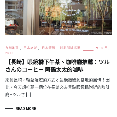
九州地區
,
日本旅遊
,
日本特輯
,
甜點咖啡巡禮
9 10 月,
2018
【長崎】眼鏡橋下午茶、咖啡廳推薦：ツル
さんのコーヒー 阿鶴太太的咖啡
來到長崎，輕鬆漫遊的方式才最能體驗到當地的風情！因
此，今天想推薦一個位在長崎必去景點眼鏡橋附近的咖啡
廳—ツルさ […]
READ MORE