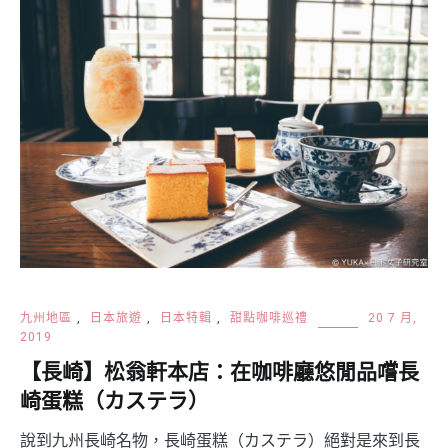
九州地區
,
日本旅遊
,
日本特輯
,
甜點咖啡巡禮
20 7 月,
2019
【長崎】松翁軒本店：在咖啡廳悠閒品嚐長
崎蛋糕（カステラ）
說到九州長崎名物，長崎蛋糕（カステラ）絕對是來到長