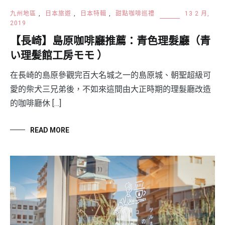
九州地區
,
日本旅遊
,
日本特輯
,
甜點咖啡巡禮
13 2 月,
2019
【長崎】島原咖啡廳推薦：青色理髮廳（青
い理髪館工房モモ ）
在長崎的島原參觀完百大名城之一的島原城、朝聖超級可
愛的柴犬三兄弟後，不如來這間由大正時期的理髮廳改造
的咖啡廳休 […]
READ MORE