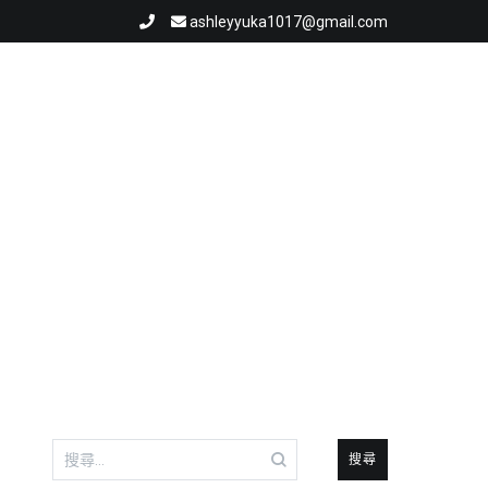
ashleyyuka1017@gmail.com
搜
尋