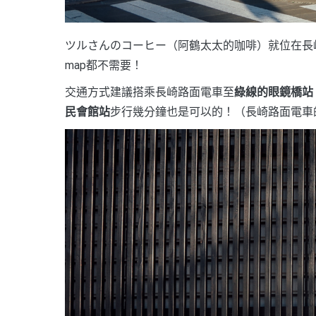
ツルさんのコーヒー（阿鶴太太的咖啡）就位在長
map都不需要！
交通方式建議搭乘長崎路面電車至
綠線的眼鏡橋站
民會館站
步行幾分鐘也是可以的！（長崎路面電車