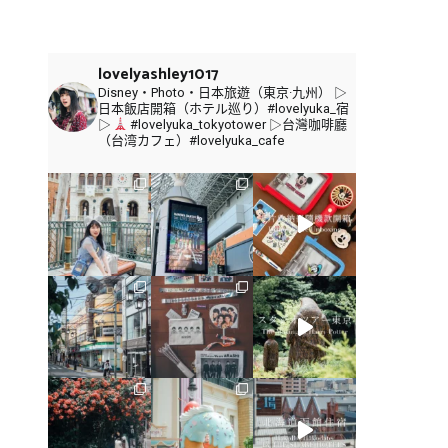
關
鍵
字:
lovelyashley1017
Disney・Photo・日本旅遊（東京·九州）
▷
日本飯店開箱（ホテル巡り）#lovelyuka_宿
▷
#lovelyuka_tokyotower
▷台灣咖啡廳
（台湾カフェ）#lovelyuka_cafe