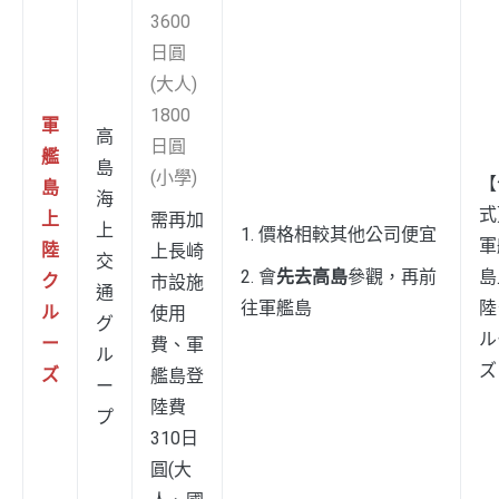
3600
日圓
(大人)
1800
軍
高
日圓
艦
島
(小學)
【
島
海
式
上
需再加
上
1. 價格相較其他公司便宜
軍
陸
上長崎
交
2. 會
先去高島
參觀，再前
島
ク
市設施
通
往軍艦島
陸
ル
使用
グ
ル
ー
費、軍
ル
ズ
ズ
艦島登
ー
陸費
プ
310日
圓(大