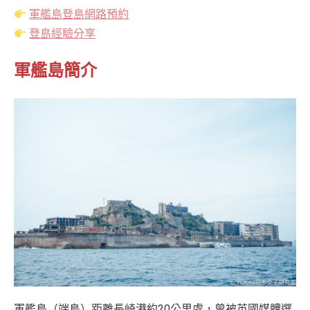
軍艦島登島網路預約
登島經驗分享
軍艦島簡介
軍艦島（端島）距離長崎港約20公里處，曾被英國媒體選