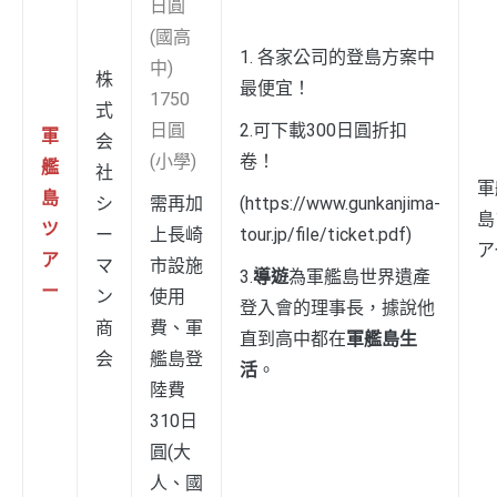
日圓
(國高
1. 各家公司的登島方案中
中)
株
最便宜！
1750
式
日圓
2.可下載300日圓折扣
軍
会
(小學)
卷！
艦
社
軍
島
シ
需再加
(
https://www.gunkanjima-
島
ツ
ー
上長崎
tour.jp/file/ticket.pdf
)
ア
ア
マ
市設施
3.
導遊
為軍艦島世界遺產
ー
ン
使用
登入會的理事長，據說他
商
費、軍
直到高中都在
軍艦島生
会
艦島登
活
。
陸費
310日
圓(大
人、國