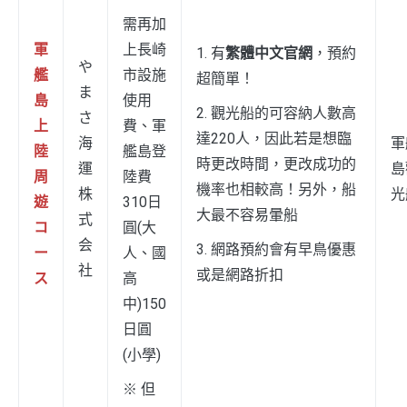
需再加
軍
上長崎
1. 有
繁體中文官網
，預約
や
艦
市設施
超簡單！
ま
島
使用
2. 觀光船的可容納人數高
さ
上
費、軍
達220人，因此若是想臨
海
軍
陸
艦島登
時更改時間，更改成功的
運
島
周
陸費
機率也相較高！另外，船
株
光
遊
310日
大最不容易暈船
式
コ
圓(大
会
3. 網路預約會有早鳥優惠
ー
人、國
社
或是網路折扣
ス
高
中)150
日圓
(小學)
※ 但