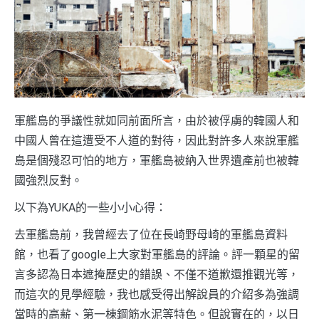
軍艦島的爭議性就如同前面所言，由於被俘虜的韓國人和
中國人曾在這遭受不人道的對待，因此對許多人來說軍艦
島是個殘忍可怕的地方，軍艦島被納入世界遺產前也被韓
國強烈反對。
以下為YUKA的一些小小心得：
去軍艦島前，我曾經去了位在長崎野母崎的軍艦島資料
館，也看了google上大家對軍艦島的評論。評一顆星的留
言多認為日本遮掩歷史的錯誤、不僅不道歉還推觀光等，
而這次的見學經驗，我也感受得出解說員的介紹多為強調
當時的高薪、第一棟鋼筋水泥等特色。但說實在的，以日