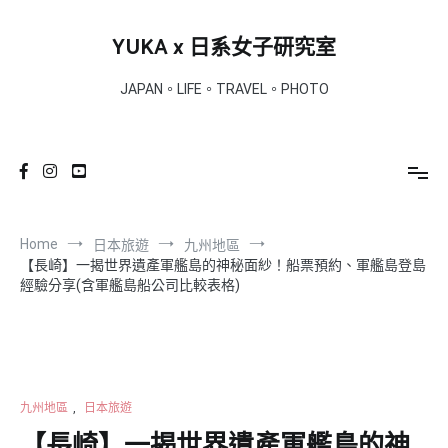
Skip
to
YUKA x 日系女子研究室
content
JAPAN。LIFE。TRAVEL。PHOTO
Home
日本旅遊
九州地區
【長崎】一揭世界遺產軍艦島的神秘面紗！船票預約、軍艦島登島
經驗分享(含軍艦島船公司比較表格)
九州地區
,
日本旅遊
【長崎】一揭世界遺產軍艦島的神