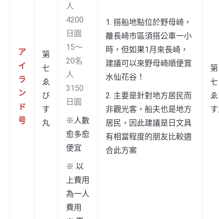
人
4200
1. 搭船地點位於野母崎，
日圓
離長崎市區須搭公車一小
15～
時，但如果1月來長崎，
ア
第
20名
建議可以來野母崎順便賞
イ
七
第
人
水仙花谷！
ラ
ゑ
3150
ン
び
2. 主要是針對地方居民而
ゑ
日圓
ド
す
非觀光客，船夫也是地方
す
号
※人數
丸
居民，因此建議是日文具
愈多愈
有相當程度的朋友比較適
便宜
合此方案
※ 以
上費用
為一人
費用