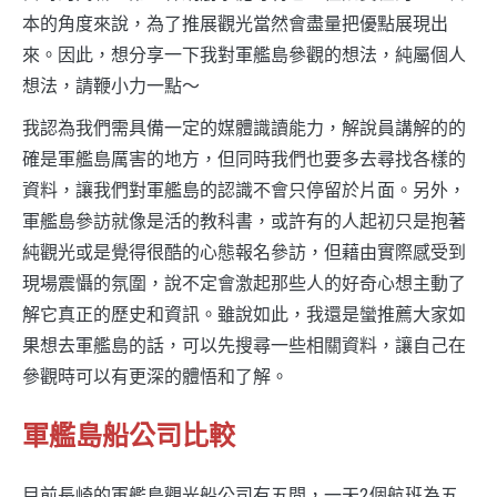
本的角度來說，為了推展觀光當然會盡量把優點展現出
來。因此，想分享一下我對軍艦島參觀的想法，純屬個人
想法，請鞭小力一點～
我認為我們需具備一定的媒體識讀能力，解說員講解的的
確是軍艦島厲害的地方，但同時我們也要多去尋找各樣的
資料，讓我們對軍艦島的認識不會只停留於片面。另外，
軍艦島參訪就像是活的教科書，或許有的人起初只是抱著
純觀光或是覺得很酷的心態報名參訪，但藉由實際感受到
現場震懾的氛圍，說不定會激起那些人的好奇心想主動了
解它真正的歷史和資訊。雖說如此，我還是蠻推薦大家如
果想去軍艦島的話，可以先搜尋一些相關資料，讓自己在
參觀時可以有更深的體悟和了解。
軍艦島船公司比較
目前長崎的軍艦島觀光船公司有五間，一天2個航班為五