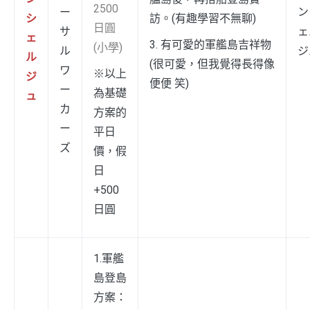
2500
ー
ン
シ
訪。(有趣學習不無聊)
日圓
サ
ェ
ェ
3. 有可愛的軍艦島吉祥物
(小學)
ル
ジ
ル
(很可愛，但我覺得長得像
ワ
※以上
ジ
便便 笑)
ー
為基礎
ュ
カ
方案的
ー
平日
ズ
價，假
日
+500
日圓
1.軍艦
島登島
方案：