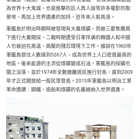
為世界十大鬼城，也是進擊的巨人真人版等許多電影的取
景地，再加上世界遺產的加持，近年來人氣高漲。
軍艦島於明治時期時被發現有大量煤礦，而被三菱集團買
下進行大量開採，二戰時期遭受日軍俘虜的韓國人和中國
人也被迫在高溫、高壓的殘忍環境下工作。據說在1960年
軍艦島居住人數達到5267人，成為世界上人口密度最高的
地區。後來能源的主流從煤礦變成石油，軍艦島的採礦也
隨之沒落，並於1974年全數撤離居民進行封島，直到2009
年才正式開放給一般民眾登島。2015年軍艦島以明治工業
革命遺蹟：鋼鐵、造船和煤礦的名義被納入世界遺產。