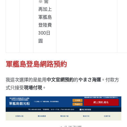
※ 需
再加上
軍艦島
登陸費
300日
圓
軍艦島登島網路預約
我這次選擇的是能用
中文官網預約
的
やまさ海運
。付款方
式只接受
現場付現
。