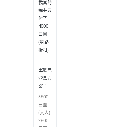
我當時
總共只
付了
4000
日圓
(網路
折扣)
軍艦島
登島方
案：
3600
日圓
(大人)
2800