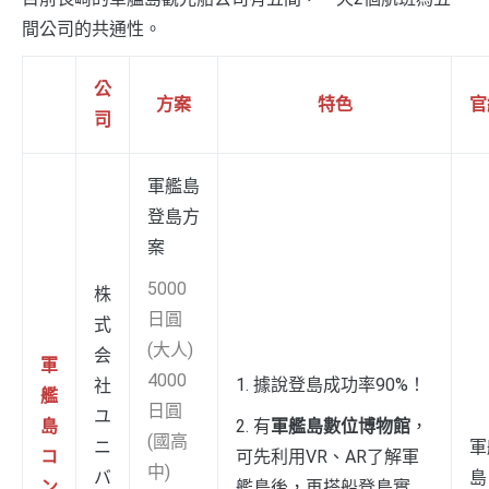
間公司的共通性。
公
方案
特色
官
司
軍艦島
登島方
案
5000
株
日圓
式
(大人)
会
軍
4000
1. 據說登島成功率90%！
社
艦
日圓
ユ
島
2. 有
軍艦島數位博物館
，
(國高
ニ
軍
コ
可先利用VR、AR了解軍
中)
バ
島
ン
艦島後，再搭船登島實