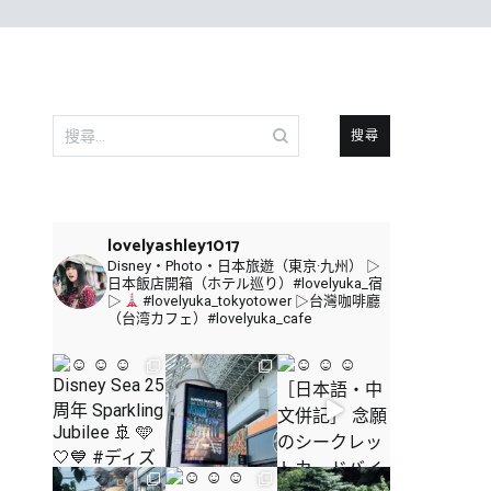
搜
尋
關
鍵
字:
lovelyashley1017
Disney・Photo・日本旅遊（東京·九州）
▷
日本飯店開箱（ホテル巡り）#lovelyuka_宿
▷
#lovelyuka_tokyotower
▷台灣咖啡廳
（台湾カフェ）#lovelyuka_cafe