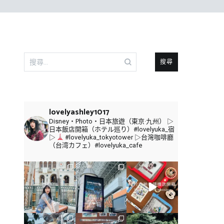
搜
尋
關
鍵
字:
lovelyashley1017
Disney・Photo・日本旅遊（東京·九州）
▷
日本飯店開箱（ホテル巡り）#lovelyuka_宿
▷
#lovelyuka_tokyotower
▷台灣咖啡廳
（台湾カフェ）#lovelyuka_cafe