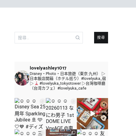
搜
尋
關
鍵
字:
lovelyashley1017
Disney・Photo・日本旅遊（東京·九州）
▷
日本飯店開箱（ホテル巡り）#lovelyuka_宿
▷
#lovelyuka_tokyotower
▷台灣咖啡廳
（台湾カフェ）#lovelyuka_cafe