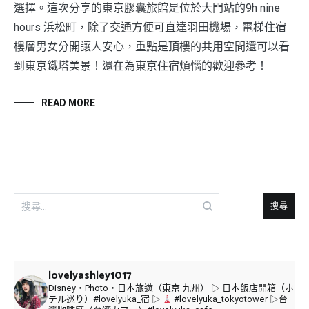
選擇。這次分享的東京膠囊旅館是位於大門站的9h nine
hours 浜松町，除了交通方便可直達羽田機場，電梯住宿
樓層男女分開讓人安心，重點是頂樓的共用空間還可以看
到東京鐵塔美景！還在為東京住宿煩惱的歡迎參考！
READ MORE
搜
尋
關
鍵
字:
lovelyashley1017
Disney・Photo・日本旅遊（東京·九州）
▷ 日本飯店開箱（ホ
テル巡り）#lovelyuka_宿
▷
#lovelyuka_tokyotower
▷台