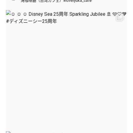
灣咖啡廳（台湾カフェ）#lovelyuka_cafe