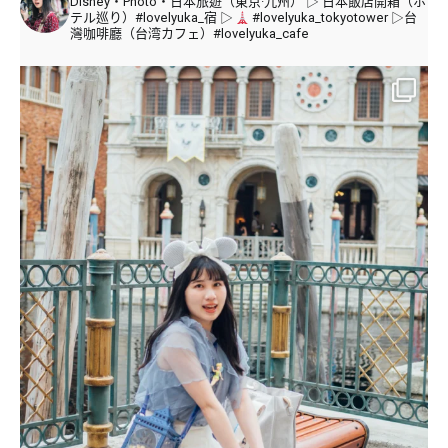
Disney・Photo・日本旅遊（東京·九州）
▷ 日本飯店開箱（ホ
テル巡り）#lovelyuka_宿
▷
#lovelyuka_tokyotower
▷台
灣咖啡廳（台湾カフェ）#lovelyuka_cafe