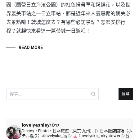
園（國營日立海濱公園）的紅色掃帚草和粉蝶花，以及世
界最美車站之一日立車站，都是近年來人氣爆棚的網美必
去景點唷！茨城怎麼去？有哪些必訪景點？怎麼安排行
程？就趕快來看這一篇茨城一日遊吧！
READ MORE
搜
尋
關
鍵
字:
lovelyashley1017
Disney・Photo・日本旅遊（東京·九州）
▷ 日本飯店開箱（ホ
テル巡り）#lovelyuka_宿
▷
#lovelyuka_tokyotower
▷台