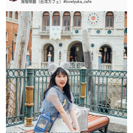
灣咖啡廳（台湾カフェ）#lovelyuka_cafe