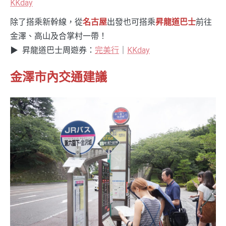
KKday
除了搭乘新幹線，從
名古屋
出發也可搭乘
昇龍道巴士
前往
金澤、高山及合掌村一帶！
▶︎ 昇龍道巴士周遊券：
完美行
｜
KKday
金澤市內交通建議