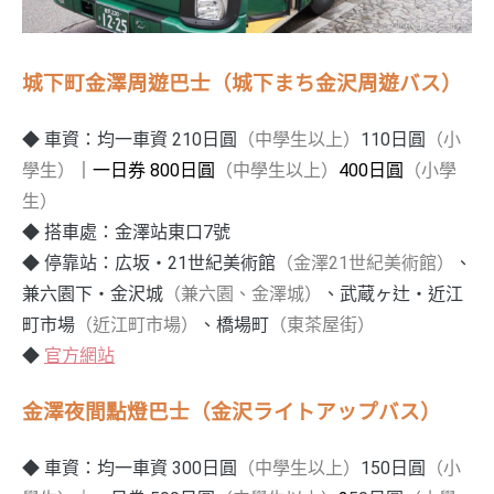
城下町金澤周遊巴士（城下まち金沢周遊バス）
◆ 車資：均一車資 210日圓
（中學生以上）
110日圓
（小
學生）
｜一日券 800日圓
（中學生以上）
400日圓
（小學
生）
◆ 搭車處：金澤站東口7號
◆ 停靠站：広坂‧21世紀美術館
（金澤21世紀美術館）
、
兼六園下‧金沢城
（兼六園、金澤城）
、武蔵ヶ辻‧近江
町市場
（近江町市場）
、橋場町
（東茶屋街）
◆
官方網站
金澤夜間點燈巴士（金沢ライトアップバス）
◆ 車資：均一車資 300日圓
（中學生以上）
150日圓
（小