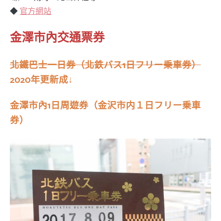
◆
官方網站
金澤市內交通票券
北鐵巴士一日券（北鉄バス1日フリー乗車券）
2020年更新成↓
金澤市內1日周遊券（
金沢市内１日フリー乗車
券
）