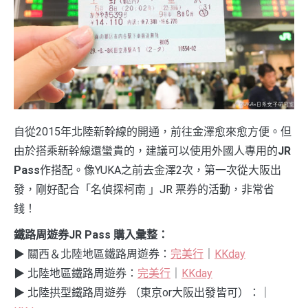
自從2015年北陸新幹線的開通，前往金澤愈來愈方便。但
由於搭乘新幹線還蠻貴的，建議可以使用外國人專用的
JR
Pass
作搭配。像YUKA之前去金澤2次，第一次從大阪出
發，剛好配合「名偵探柯南 」JR 票券的活動，非常省
錢！
鐵路周遊券JR Pass 購入彙整：
▶︎ 關西＆北陸地區鐵路周遊券：
完美行
｜
KKday
▶︎ 北陸地區鐵路周遊券：
完美行
｜
KKday
▶︎ 北陸拱型鐵路周遊券 （東京or大阪出發皆可）：｜