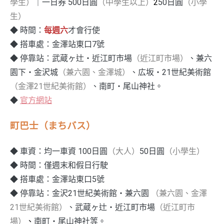
學生）
｜一日券 500日圓
（中學生以上）
2
50日圓
（小學
生）
◆ 時間：
每週六
才會行使
◆ 搭車處：金澤站東口7號
◆ 停靠站：武蔵ヶ辻‧近江町市場
（近江町市場）
、兼六
園下‧金沢城
（兼六園、金澤城）
、広坂‧21世紀美術館
（金澤21世紀美術館）
、南町‧尾山神社。
◆
官方網站
町巴士（まちバス）
◆ 車資：均一車資 100日圓
（大人）
50日圓
（小學生）
◆ 時間：僅週末和假日行駛
◆ 搭車處：金澤站東口5號
◆ 停靠站：金沢21世紀美術館‧兼六園
（兼六園、金澤
21世紀美術館）
、武蔵ヶ辻‧近江町市場
（近江町市
場）
、
南町‧尾山神社等。