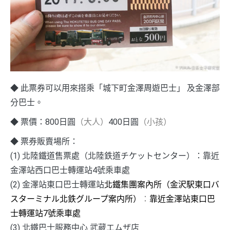
◆ 此票券可以用來搭乘「城下町金澤周遊巴士」 及金澤部
分巴士。
◆ 票價：800日圓
（大人）
400日圓
（小孩）
◆ 票券販賣場所：
(1) 北陸鐵道售票處（北陸鉄道チケットセンター）：靠近
金澤站西口巴士轉運站4號乘車處
(2) 金澤站東口巴士轉運站
北鐵集團案內所（金沢駅東口バ
スターミナル北鉄グループ案内所）
：
靠近金澤站東口巴
士轉運站7號乘車處
(3) 北鐵巴士服務中心 武蔵エムザ店