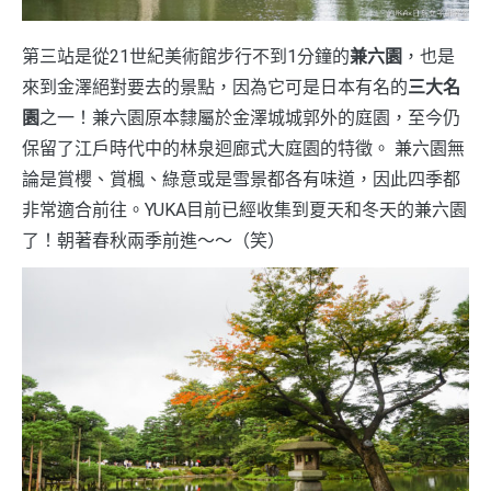
第三站是從21世紀美術館步行不到1分鐘的
兼六園
，也是
來到金澤絕對要去的景點，因為它可是日本有名的
三大名
園
之一！兼六園原本隸屬於金澤城城郭外的庭園，至今仍
保留了江戶時代中的林泉迴廊式大庭園的特徵。 兼六園無
論是賞櫻、賞楓、綠意或是雪景都各有味道，因此四季都
非常適合前往。YUKA目前已經收集到夏天和冬天的兼六園
了！朝著春秋兩季前進～～（笑）