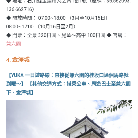
◆ 地址：石川縣金澤市丸之內1番1號（座標：36.562093,
136.662716）
◆ 開放時間： 07:00~18:00 （3月至10月15日）
08:00~17:00 （10月16日至2月）
◆ 門票：全票 320日圓、兒童～高中 100日圓
◆ 官網：
兼六園
4.
金澤城
【YUKA 一日遊路線：直接從兼六園的桂坂口過個馬路就
到囉～】
【其他交通方式：搭乘公車、周遊巴士至兼六園
下．金澤城】