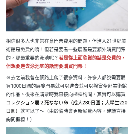
相信很多人也非常在意門票費用的問題，但進入21世紀美
術館是免費的唷！但若是要看一些展區是要額外購買門票
的，那最重要的泳池呢？
若是從上面欣賞的話是免費的，
但想要進去泳池底的話需要購買門票！
※去之前我曾在網路上爬了很多資料，許多人都說需要購
買1000日圓的展覽門票就可以進去並可以觀賞全部美術館
的作品。後來在購票時我直接向櫃檯詢問，其實可以購買
コレクション展２死なない命（成人280日圓；大學生220
日圓）
就可以了～（由於隨時會更新展覽內容，建議直接
詢問櫃檯！）