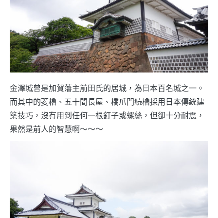
金澤城曾是加賀藩主前田氏的居城，為日本百名城之一。
而其中的菱櫓、五十間長屋、橋爪門続櫓採用日本傳統建
築技巧，沒有用到任何一根釘子或螺絲，但卻十分耐震，
果然是前人的智慧啊～～～