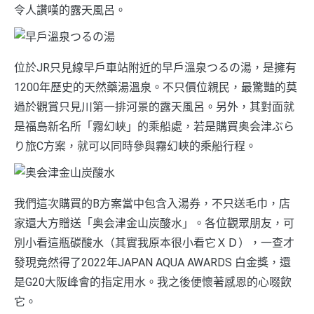
令人讚嘆的露天風呂。
位於JR只見線早戶車站附近的早戶溫泉つるの湯，是擁有
1200年歷史的天然藥湯溫泉。不只價位親民，最驚豔的莫
過於觀賞只見川第一排河景的露天風呂。另外，其對面就
是福島新名所「霧幻峽」的乘船處，若是購買奥会津ぶら
り旅C方案，就可以同時參與霧幻峽的乘船行程。
我們這次購買的B方案當中包含入湯券，不只送毛巾，店
家還大方贈送「奥会津金山炭酸水」。各位觀眾朋友，可
別小看這瓶碳酸水（其實我原本很小看它ＸＤ），一查才
發現竟然得了2022年JAPAN AQUA AWARDS 白金獎，還
是G20大阪峰會的指定用水。我之後便懷著感恩的心啜飲
它。