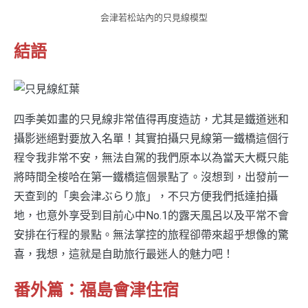
会津若松站內的只見線模型
結語
四季美如畫的只見線非常值得再度造訪，尤其是鐵道迷和
攝影迷絕對要放入名單！其實拍攝只見線第一鐵橋這個行
程令我非常不安，無法自駕的我們原本以為當天大概只能
將時間全梭哈在第一鐵橋這個景點了。沒想到，出發前一
天查到的「奥会津ぶらり旅」，不只方便我們抵達拍攝
地，也意外享受到目前心中No.1的露天風呂以及平常不會
安排在行程的景點。無法掌控的旅程卻帶來超乎想像的驚
喜，我想，這就是自助旅行最迷人的魅力吧！
番外篇：福島會津住宿