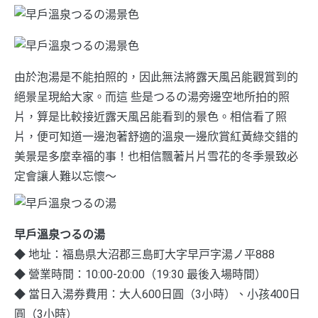
由於泡湯是不能拍照的，因此無法將露天風呂能觀賞到的
絕景呈現給大家。而這 些是つるの湯旁邊空地所拍的照
片，算是比較接近露天風呂能看到的景色。相信看了照
片，便可知道一邊泡著舒適的溫泉一邊欣賞紅黃綠交錯的
美景是多麼幸福的事！也相信飄著片片雪花的冬季景致必
定會讓人難以忘懷～
早戶溫泉つるの湯
◆ 地址：福島県大沼郡三島町大字早戸字湯ノ平888
◆ 營業時間：10:00-20:00（19:30 最後入場時間）
◆ 當日入湯券費用：大人600日圓（3小時）、小孩400日
圓（3小時）