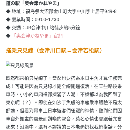
道の駅「奧会津かねやま」
◆ 地址：福島県大沼郡金山町大字中川字上居平949-8
◆ 營業時間：09:00-17:30
◆ 交通：JR会津中川站徒步約5分鐘
◆
「奥会津かねやま」官網
搭乘只見線（会津川口駅→会津若松駅）
既然都來拍只見線了，當然也要搭乘本日主角才算任務完
成！可能是因為只見線才剛全線開通復活，在某些路段乘
車時，小小的車廂裡卻擠滿了人潮，不說都以為我回到了
東京呢（？）。即使在如沙丁魚般的車廂乘車體驗不是太
舒適，但看到電車上日本遊客們雀躍的神情、聽到他們因
車窗外如畫的風景而讚嘆的聲音，莫名心情也會跟著亢奮
起來！沿途中，還有不認識的日本老奶奶找我們搭話，分