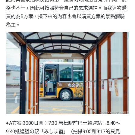
格也不一，因此可按照符合自己的需求選擇。而我這次購
買的為B方案，接下來的內容也會以購買方案的景點體驗
為主。
●A方案 3000日圓：7:30 若松駅前巴士轉運站→8:40～
9:40抵達道の駅「みしま宿」（拍攝9:05和9:17的只見