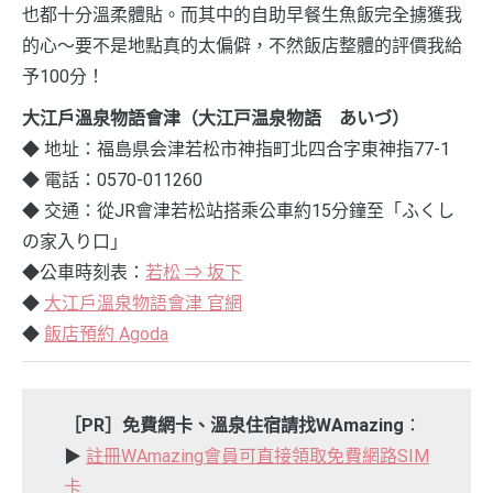
也都十分溫柔體貼。而其中的自助早餐生魚飯完全擄獲我
的心～要不是地點真的太偏僻，不然飯店整體的評價我給
予100分！
大江戶溫泉物語會津（大江戸温泉物語 あいづ）
◆ 地址：福島県会津若松市神指町北四合字東神指77-1
◆ 電話：0570-011260
◆ 交通：從JR會津若松站搭乘公車約15分鐘至「ふくし
の家入り口」
◆公車時刻表：
若松 ⇒ 坂下
◆
大江戶溫泉物語會津 官網
◆
飯店預約 Agoda
［PR］免費網卡、溫泉住宿請找WAmazing
：
▶︎
註冊WAmazing會員可直接領取免費網路SIM
卡