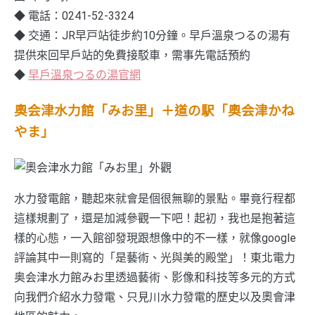
◆ 電話：0241-52-3324
◆ 交通：JR早戸站徒步約10分鐘。早戶溫泉つるの湯有
提供來回早戶站的免費接駁車，需事先電話預約
◆
早戶溫泉つるの湯官網
奧会津水力館「みお里」＋
道の駅「
奧会津かね
やま
」
水力發電館，聽起來就會是個很無聊的景點。畢竟行程都
這樣規劃了，還是加減參觀一下吧！起初，我也是抱著這
樣的心態，一入館卻發現跟想像中的不一樣，就像google
評論其中一則寫的「是藝術、光與美的殿堂」！東北電力
奥会津水力館みお里透過藝術、影像和科技等多元的方式
向我們介紹水力發電、只見川水力發電的歷史以及奧會津