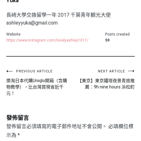
Yuka
長崎大學交換留學一年 2017 千葉青年観光大使
ashleyyuka@gmail.com
Website
Posts created
https://www.instagram.com/lovelyashley1017/
59
文
PREVIOUS ARTICLE
NEXT ARTICLE
樂淘日本代購Uniqlo開箱（含購
【東京】東京鐵塔夜景青旅推
章
物教學），比台灣買現省近千
薦：9h nine hours 浜松町
導
元！
覽
發佈留言
發佈留言必須填寫的電子郵件地址不會公開。
必填欄位標
示為
*