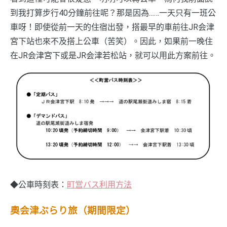
到我打算步行40分鐘前往呢？那是因為……一天只有一班公
車呀！即使從前一天的住宿出發，搭最早的車前往JR会津
宮下站也來不及搭上公車（苦笑）。因此，如果前一晚住
在JR会津宮下或是JR会津若松站，就可以用此方案前往。
◆公車時刻表：
町営バス利用方法
奧会津ぶらり旅（期間限定）