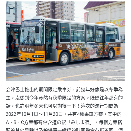
会津巴士推出的期間限定乘車券，前幾年好像是以冬季為
主，沒想到今年竟然有秋季限定的方案。既然往年都有的
話，也許明年冬天也可以期待一下！這次的運行期間為
2022年10月1日～11月20日，共有4種乘車方案，其中的
A、B、C方案都有包含道の駅「みしま宿」，每個方案搭
配的其他景點以及拍攝第一鐵橋的時間點會有所不同，價