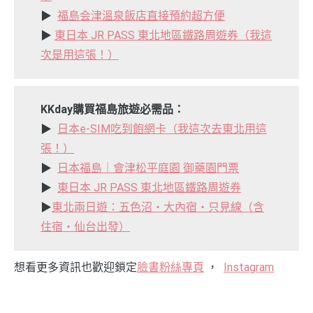
▶︎
福島会津溫泉飯店直接預約超方便
▶︎
東日本 JR PASS 東北地區鐵路周遊券（我這
次是用這張！）
K
Kday購買福島旅遊必需品：
▶︎
日本e-SIM吃到飽網卡（我這次去東北用這
張！）
▶︎
日本福島｜會津松平庭園 御藥園門票
▶︎
東日本 JR PASS 東北地區鐵路周遊券
▶︎
東北兩日遊：五色沼・大內宿・只見線（含
住宿・仙台出發）
想看更多資訊也歡迎鎖定
臉書粉絲專頁
，
Instagram