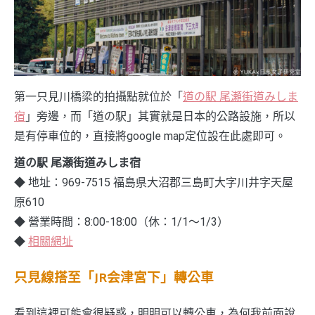
第一只見川橋梁的拍攝點就位於「
道の駅 尾瀬街道みしま
宿
」旁邊，而「道の駅」其實就是日本的公路設施，所以
是有停車位的，直接將google map定位設在此處即可。
道の駅 尾瀬街道みしま宿
◆ 地址：969-7515 福島県大沼郡三島町大字川井字天屋
原610
◆ 營業時間：8:00-18:00（休：1/1～1/3）
◆
相關網址
只見線搭至「JR会津宮下」轉公車
看到這裡可能會很疑惑，明明可以轉公車，為何我前面說