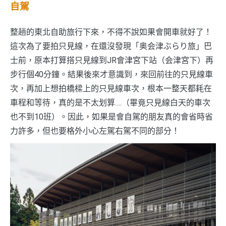
自駕
整趟的東北自助旅行下來，不得不說如果會開車就好了！
這次為了要拍只見線，在還沒發現「奥会津ぶらり旅」巴
士前，原本打算搭只見線到JR會津宮下站（会津宮下）再
步行個40分鐘。結果後來才意識到，來回前往的只見線車
次，再加上想拍橋樑上的只見線車次，根本一整天都耗在
車程和等待，真的是不太划算….（畢竟只見線白天的車次
也不到10班）。因此，如果是會自駕的朋友真的會省時省
力許多，但也要格外小心左駕右駕不同的部分！