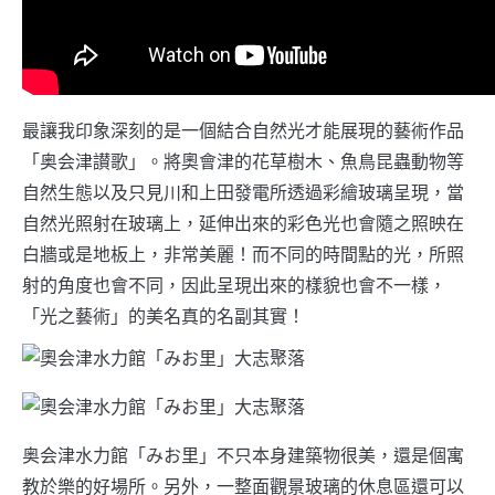
最讓我印象深刻的是一個結合自然光才能展現的藝術作品
「奥会津讃歌」。將奧會津的花草樹木、魚鳥昆蟲動物等
自然生態以及只見川和上田發電所透過彩繪玻璃呈現，當
自然光照射在玻璃上，延伸出來的彩色光也會隨之照映在
白牆或是地板上，非常美麗！而不同的時間點的光，所照
射的角度也會不同，因此呈現出來的樣貌也會不一樣，
「光之藝術」的美名真的名副其實！
奥会津水力館「みお里」不只本身建築物很美，還是個寓
教於樂的好場所。另外，一整面觀景玻璃的休息區還可以