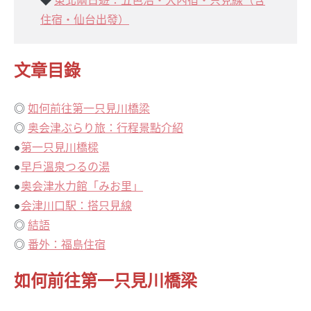
◆
東北兩日遊：五色沼・大內宿・只見線（含
住宿・仙台出發）
文章目錄
◎
如何前往第一只見川橋梁
◎
奥会津ぶらり旅：行程景點介紹
●
第一只見川橋樑
●
早戶溫泉つるの湯
●
奥会津水力館「みお里」
●
会津川口駅：搭只見線
◎
結語
◎
番外：福島住宿
如何前往第一只見川橋梁