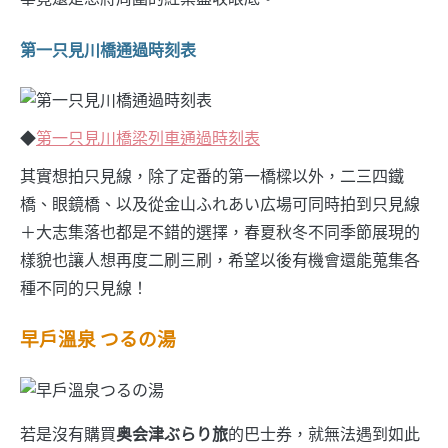
第一只見川橋通過時刻表
◆
第一只見川橋梁列車通過時刻表
其實想拍只見線，除了定番的第一橋樑以外，二三四鐵
橋、眼鏡橋、以及從金山ふれあい広場可同時拍到只見線
＋大志集落也都是不錯的選擇，春夏秋冬不同季節展現的
樣貌也讓人想再度二刷三刷，希望以後有機會還能蒐集各
種不同的只見線！
早戶溫泉 つるの湯
若是沒有購買
奥会津ぶらり旅
的巴士券，就無法遇到如此