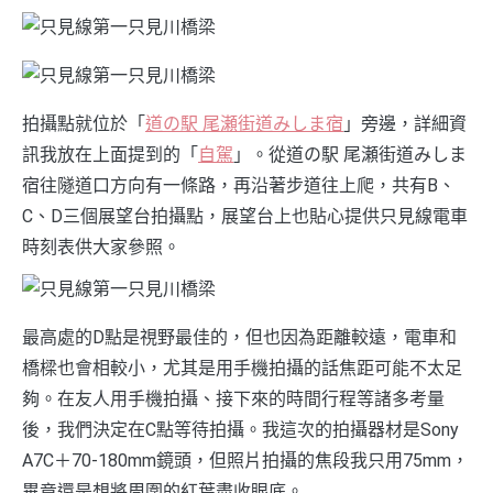
拍攝點就位於「
道の駅 尾瀬街道みしま宿
」旁邊，詳細資
訊我放在上面提到的「
自駕
」。從道の駅 尾瀬街道みしま
宿往隧道口方向有一條路，再沿著步道往上爬，共有B、
C、D三個展望台拍攝點，展望台上也貼心提供只見線電車
時刻表供大家參照。
最高處的D點是視野最佳的，但也因為距離較遠，電車和
橋樑也會相較小，尤其是用手機拍攝的話焦距可能不太足
夠。在友人用手機拍攝、接下來的時間行程等諸多考量
後，我們決定在C點等待拍攝。我這次的拍攝器材是Sony
A7C＋70-180mm鏡頭，但照片拍攝的焦段我只用75mm，
畢竟還是想將周圍的紅葉盡收眼底。