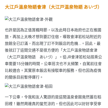
大江戶溫泉物語會津（大江戸温泉物語 あいづ）
也許是因為正值賞楓時節，以及此時日本政府也正在推國
旅，再加上太晚才想到要訂住宿，導致會津若松站附近的
旅館全已訂滿，而出現了訂不到飯店的危機….。因此，最
後就訂了這間交通不是很方便的「大江戶溫泉物語會津
（大江戸温泉物語 あいづ）」。從JR會津若松站搭乘公
車需要15分鐘的時間，公車班次也不太頻繁，自駕前往會
比較適合。其實原本飯店有接駁車的服務，但也因為疫情
的關係目前暫停運行。
一下公車，令我和友人驚訝的是這間溫泉會館竟然蓋在稻
田裡！雖然周邊真的蠻荒涼的，但也因此可以好好享受寧