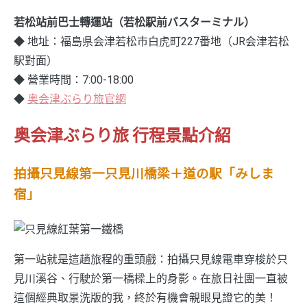
若松站前巴士轉運站（若松駅前バスターミナル）
◆ 地址：福島県会津若松市白虎町227番地（JR会津若松
駅對面）
◆ 營業時間：7:00-18:00
◆
奥会津ぶらり旅官網
奥会津ぶらり旅 行程景點介紹
拍攝只見線第一只見川橋梁＋道の駅「みしま
宿」
第一站就是這趟旅程的重頭戲：拍攝只見線電車穿梭於只
見川溪谷、行駛於第一橋樑上的身影。在旅日社團一直被
這個經典取景洗版的我，終於有機會親眼見證它的美！