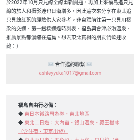
於2022年10月只見線全線重新開通，再加上來福島追只見
線的旅人和攝影迷也日漸增多，因此這次來分享在東北追
只見線紅葉的經驗供大家參考。非自駕前往第一只見川橋
梁的交通、第一鐵橋通過時刻表、福島奧會津必泡溫泉、
推薦景點都濃縮在這篇。想去東北賞楓的朋友們歡迎收
藏：）
合作邀約聯繫
ashleyyuka1017@gmail.com
福島自由行必備：
◆
東日本鐵路周遊券・東北地區
◆
東北二日遊：大內宿・銀山溫泉・藏王樹冰
（含住宿・東京出發）