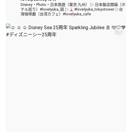
Disney・Photo・日本旅遊（東京·九州）
▷ 日本飯店開箱（ホ
テル巡り）#lovelyuka_宿
▷
#lovelyuka_tokyotower
▷台
灣咖啡廳（台湾カフェ）#lovelyuka_cafe