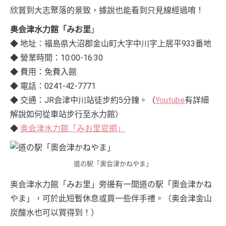
欣賞到大志聚落的景致，據說也能看到只見線經過唷！
奥会津水力館「みお里
」
◆ 地址：福島県大沼郡金山町大字中川字上居平933番地
◆ 營業時間：10:00-16:30
◆ 費用：免費入館
◆ 電話：0241-42-7771
◆ 交通：JR会津中川站徒步約5分鐘。（
Youtube
有詳細
解說如何從車站步行至水力館）
◆
奥会津水力館「みお里官網」
道の駅「奧会津かねやま」
奥会津水力館「みお里」旁邊有一間道の駅「奧会津かね
やま」，可於此短暫休息或買一些伴手禮。（奥会津金山
炭酸水也可以買得到！）