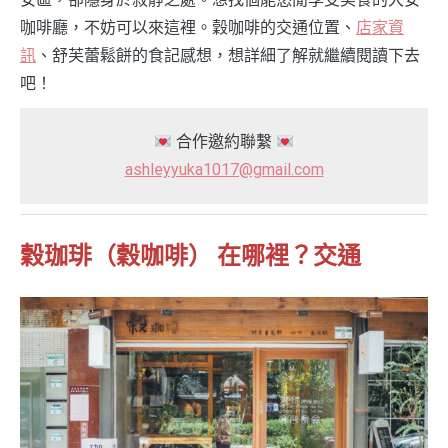
咖啡廳，不妨可以來這裡。穀咖啡的交通位置、
店家資
訊
、舒芙蕾鬆餅的食記感想，想詳細了解就繼續閱讀下去
吧！
合作邀約聯繫
ashleyyuka1017@gmail.com
穀珈琲（穀咖啡） 在哪裡？交通