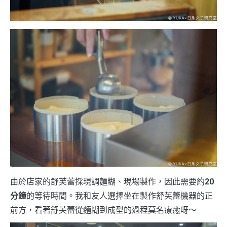
由於店家的舒芙蕾採現調麵糊、現場製作，因此需要約
20
分鐘
的等待時間。我和友人選擇坐在製作舒芙蕾機器的正
前方，看著舒芙蕾從麵糊到成型的過程莫名療癒呀～