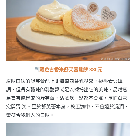
穀色古香米舒芙蕾鬆餅 380元
原味口味的舒芙蕾配上北海道四葉乳酪醬，擺盤看似單
調，但帶有酸味的乳酪醬就足以襯托出它的美味，品嚐容
易富有飽足感的舒芙蕾，沾著吃一點都不會膩，反而愈來
愈開胃 笑。至於舒芙蕾本身，軟度適中，不會過於濕潤，
蠻符合我個人的口味。