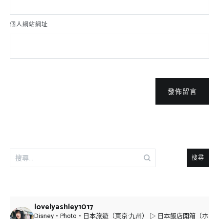
個人網站網址
發佈留言
搜
尋
關
鍵
字:
lovelyashley1017
Disney・Photo・日本旅遊（東京·九州）
▷ 日本飯店開箱（ホ