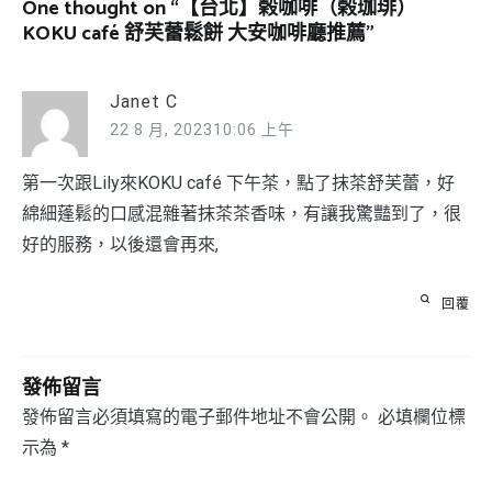
One thought on “
【台北】榖咖啡（榖珈琲）
KOKU café 舒芙蕾鬆餅 大安咖啡廳推薦
”
Janet C
22 8 月, 202310:06 上午
第一次跟Lily來KOKU café 下午茶，點了抹茶舒芙蕾，好
綿細蓬鬆的口感混雜著抹茶茶香味，有讓我驚豔到了，很
好的服務，以後還會再來,
回覆
發佈留言
發佈留言必須填寫的電子郵件地址不會公開。
必填欄位標
示為
*