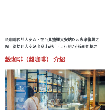
榖珈琲位於大安區，在台北
捷運大安站
以及
忠孝復興
之
間，從捷運大安站出發比較近，步行約7分鐘即能抵達。
穀珈琲（穀咖啡） 介紹