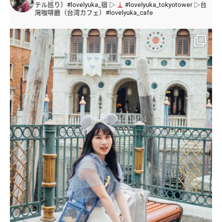
テル巡り）#lovelyuka_宿
▷
#lovelyuka_tokyotower
▷台
灣咖啡廳（台湾カフェ）#lovelyuka_cafe