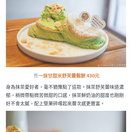
一抹甘甜米舒芙蕾鬆餅 430元
身為抹茶愛好者，毫不猶豫點了這款。抹茶舒芙蕾味道濃
郁，稍微帶點微苦微甜的口感，抹茶鮮奶油的甜度也剛剛
好不會太膩，配上堅果碎嚐起來層次感更豐富。