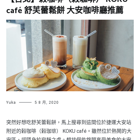
café 舒芙蕾鬆餅 大安咖啡廳推薦
Yuka
5 8 月, 2020
突然好想吃舒芙蕾鬆餅，馬上搜尋到這間位於捷運大安站
附近的榖咖啡（榖珈琲） KOKU café。雖然位於熱鬧的大
安區，卻隱身於寂靜之處。想找個能悠閒享受美食的大安