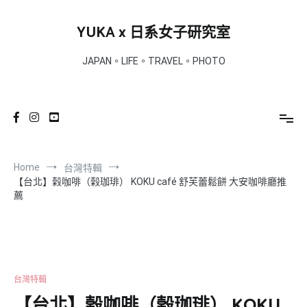
Skip
to
YUKA x 日系女子研究室
content
JAPAN。LIFE。TRAVEL。PHOTO
Home
台灣特輯
【台北】榖咖啡（榖珈琲） KOKU café 舒芙蕾鬆餅 大安咖啡廳推
薦
台灣特輯
【台北】榖咖啡（榖珈琲） KOKU