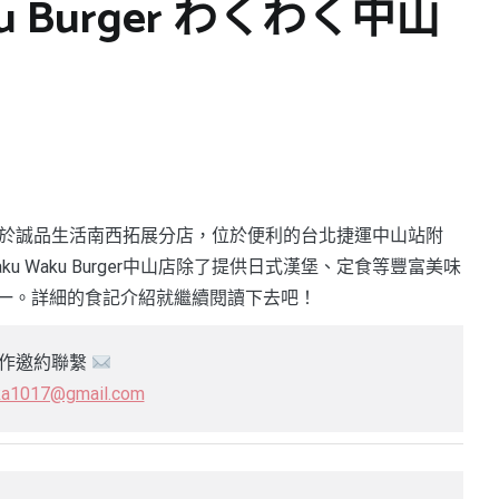
u Burger わくわく中山
）
rわくわく於誠品生活南西拓展分店，位於便利的台北捷運中山站附
 Waku Burger中山店除了提供日式漢堡、定食等豐富美味
一。詳細的食記介紹就繼續閱讀下去吧！
作邀約聯繫
ka1017@gmail.com