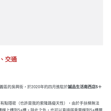
哪裡、交通
台北信義區的吳興街，於2020年的四月進駐於
誠品生活南西店5＋
r其實位置有點隱密（也許是我的索隆路癡天性），由於手扶梯無法
樓梯上樓到5+樓。除此之外，也可以直接搭乘電梯到5+樓層