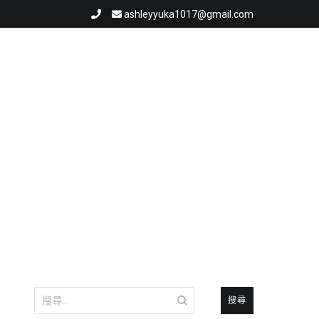
ashleyyuka1017@gmail.com
搜
尋