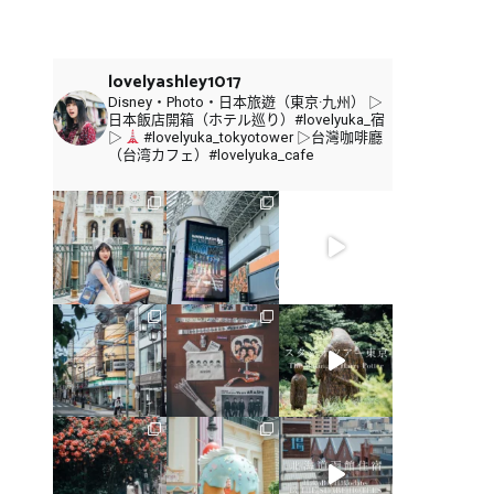
關
鍵
字:
lovelyashley1017
Disney・Photo・日本旅遊（東京·九州）
▷
日本飯店開箱（ホテル巡り）#lovelyuka_宿
▷
#lovelyuka_tokyotower
▷台灣咖啡廳
（台湾カフェ）#lovelyuka_cafe