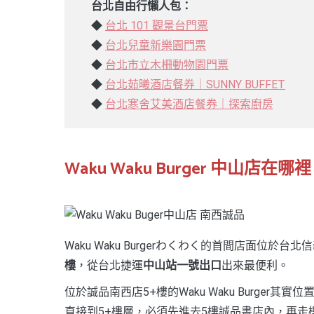
台北自由行懶人包：
◆
台北 101 觀景台門票
◆
台北兒童新樂園門票
◆
台北市立木柵動物園門票
◆
台北茹曦酒店餐券｜SUNNY BUFFET
◆
台北寒舍艾美酒店餐券｜探索廚房
W
aku Waku Burger 中山店在
Waku Waku Burgerわくわく的首間店面位於
樓
，從台北捷運
中山站一號出口
出來最便利。
位於誠品南西店5+樓的Waku Waku Burge
直接到5+樓層，必須先進去5樓誠品書店內，再走